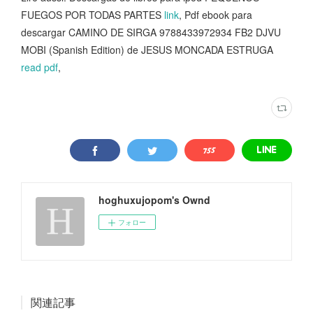
FUEGOS POR TODAS PARTES
link
, Pdf ebook para
descargar CAMINO DE SIRGA 9788433972934 FB2 DJVU
MOBI (Spanish Edition) de JESUS MONCADA ESTRUGA
read pdf
,
hoghuxujopom's Ownd
フォロー
関連記事