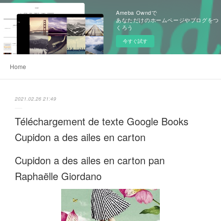
Ameba Owndで
あなただけのホームページやブログをつ
くろう
今すぐ試す
Home
2021.02.26 21:49
Téléchargement de texte Google Books
Cupidon a des ailes en carton
Cupidon a des ailes en carton pan
Raphaëlle Giordano